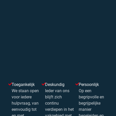
Toegankelijk
Deskundig
Persoonlijk
We staan open
Ieder van ons
Op een
voor iedere
blijft zich
begripvolle en
hulpvraag, van
continu
begrijpelijke
eenvoudig tot
verdiepen in het
manier
en met
vakgebied met
begeleiden en