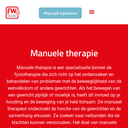
Afspraak inplannen
Manuele therapie
Manuele therapie is een specialisatie binnen de
fysiotherapie die zich richt op het onderzoeken en
behandelen van problemen met de beweeglijkheid van de
wervelkolom of andere gewrichten. Als het bewegen van
een gewricht pijnlijk of moeilijk is, heeft dit invloed op je
houding en de beweging van je hele lichaam. De manueel
therapeut onderzoekt de functie van de gewrichten en de
samenhang ertussen. Ze zoeken naar verbanden die de
klachten kunnen veroorzaken. Het doel van manuele