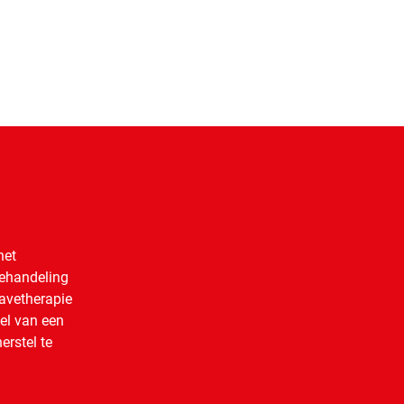
het
behandeling
wavetherapie
el van een
erstel te