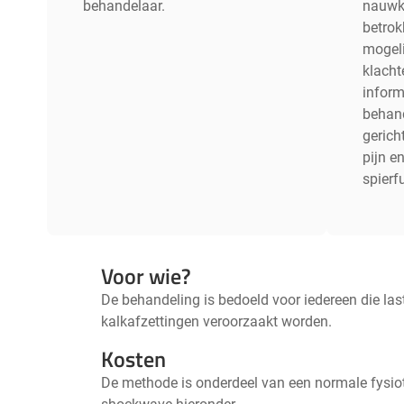
behandelaar.
nauwk
betrok
mogeli
klacht
inform
behand
gerich
pijn e
spierf
Voor wie?
De behandeling is bedoeld voor iedereen die las
kalkafzettingen veroorzaakt worden.
Kosten
De methode is onderdeel van een normale fysiot