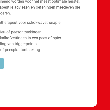
neerd worden voor het meest optimale herstel.
rapeut je adviezen en oefeningen meegeven die
voeren.
otherapeut voor schokwavetherapie:
pier- of peesontstekingen
kalkafzettingen in een pees of spier
ing van triggerpoints
r of peesplaatontsteking