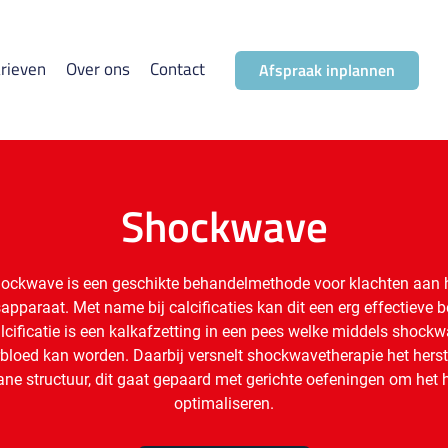
rieven
Over ons
Contact
Afspraak inplannen
Shockwave
ockwave is een geschikte behandelmethode voor klachten aan 
pparaat. Met name bij calcificaties kan dit een erg effectieve 
alcificatie is een kalkafzetting in een pees welke middels shock
rbloed kan worden. Daarbij versnelt shockwavetherapie het herst
e structuur, dit gaat gepaard met gerichte oefeningen om het h
optimaliseren.