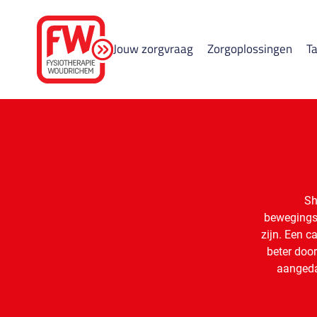
Jouw zorgvraag
Zorgoplossingen
Ta
Sh
bewegingsa
zijn. Een c
beter doo
aangedan